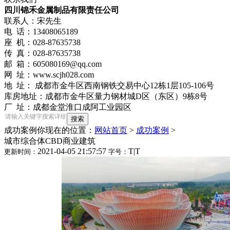
四川锦禾金属制品有限责任公司
联系人：宋先生
电 话：13408065189
座 机：028-87635738
传 真：028-87635738
邮 箱：605080169@qq.com
网 址：www.scjh028.com
地 址： 成都市金牛区西南钢铁交易中心12栋1层105-106号
库房地址：成都市金牛区量力钢材城D区（东区）9栋8号
厂 址：成都金堂淮口成阿工业园区
成功案例
你现在的位置：
网站首页
>
成功案例
>
城市综合体CBD商业建筑
2021-04-05 21:57:57
T
|
T
更新时间：
字号：