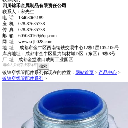
四川锦禾金属制品有限责任公司
联系人：宋先生
电 话：13408065189
座 机：028-87635738
传 真：028-87635738
邮 箱：605080169@qq.com
网 址：www.scjh028.com
地 址： 成都市金牛区西南钢铁交易中心12栋1层105-106号
库房地址：成都市金牛区量力钢材城D区（东区）9栋8号
厂 址：成都金堂淮口成阿工业园区
镀锌穿线管配件系列
你现在的位置：
网站首页
>
产品中心
>
镀锌穿线管配件系列
>